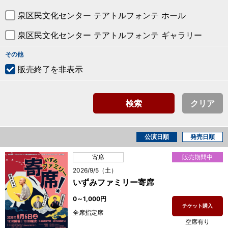
泉区民文化センター テアトルフォンテ ホール
泉区民文化センター テアトルフォンテ ギャラリー
その他
販売終了を非表示
検索
クリア
公演日順
発売日順
寄席
販売期間中
2026/9/5（土）
いずみファミリー寄席
0～1,000円
チケット購入
全席指定席
空席有り