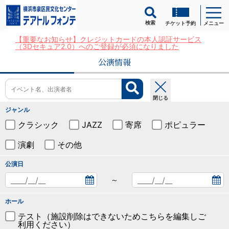
検索
チケット予約
メニュー
【重要なお知らせ】クレジットカードの本人認証サービス
（3Dセキュア2.0）へのご登録が必須になりました
公演情報
閉じる
ジャンル
クラシック
JAZZ
寄席
ポピュラー
演劇
その他
公演日
～
ホール
テスト（施設削除はできないためこちらを編集しご
利用ください）