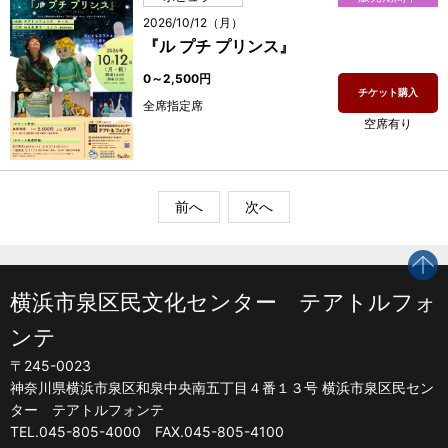
2026/10/12（月）
『ル プチ プリンス』
0～2,500円
チケット購入
全席指定席
空席有り
前へ
次へ
p
横浜市泉区民文化センター テアトルフォ
ンテ
〒245-0023
神奈川県横浜市泉区和泉中央南五丁目４番１３号 横浜市泉区民セン
ター テアトルフォンテ
TEL.045-805-4000 FAX.045-805-4100