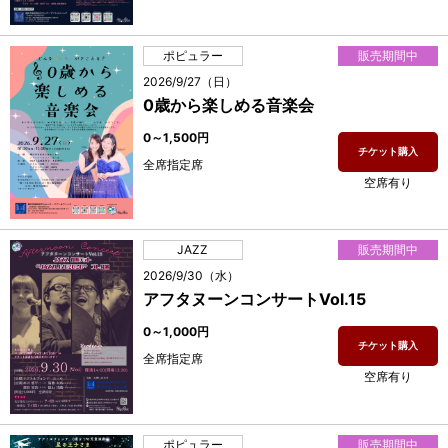
ポピュラー
販売期間中
2026/9/27（日）
0歳から楽しめる音楽会
0～1,500円
チケット購入
全席指定席
空席有り
JAZZ
販売期間中
2026/9/30（水）
アフタヌーンコンサートVol.15
0～1,000円
チケット購入
全席指定席
空席有り
ポピュラー
販売期間中